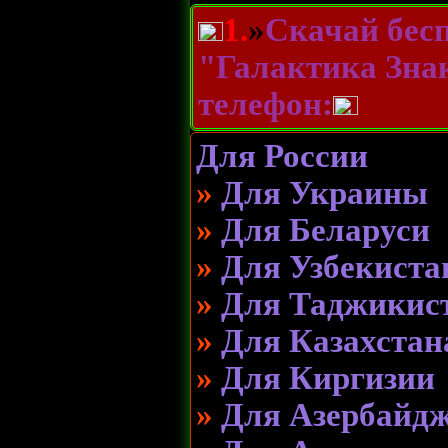
1.
»
Скачай бесп
"Галактика Зна
телефон:
Для России
»
Для Украины
»
Для Беларуси
»
Для Узбекиста
»
Для Таджикис
»
Для Казахстан
»
Для Киргизии
»
Для Азербайд