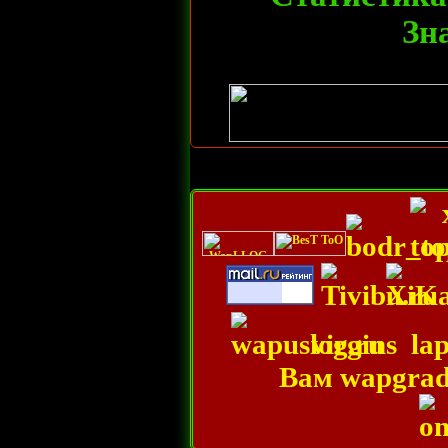
Зн
virgins
la
Вам
wapgrad